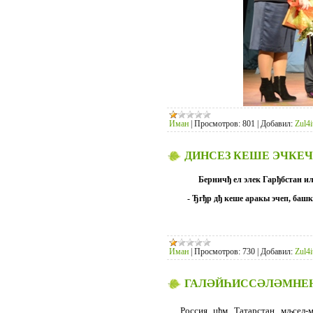
Иман
|
Просмотров:
801
|
Добавил:
Zul4i
ДИНСЕЗ КЕШЕ ЭЧКЕЧ
Берничђ ел элек Гарђбстан и
- Ђгђр дђ кеше аракы эчеп, баш
Иман
|
Просмотров:
730
|
Добавил:
Zul4i
ГАЛӘЙҺИССӘЛӘМНЕҢ
Россия џђм Татарстан мљсел-