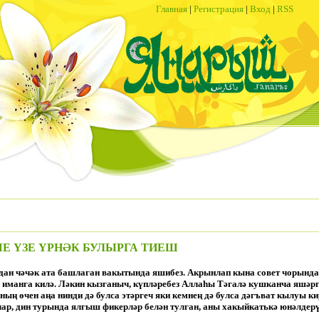
Главная
|
Регистрация
|
Вход
|
RSS
Е ҮЗЕ ҮРНӘК БУЛЫРГА ТИЕШ
адан чәчәк ата башлаган вакытында яшибез. Акрынлап кына совет чорында
 иманга килә. Ләкин кызганыч, күпләребез Аллаһы Тәгалә кушканча яшәргә 
ның өчен аңа нинди дә булса этәргеч яки кемнең дә булса дәгъват кылуы ки
р, дин турында ялгыш фикерләр белән тулган, аны хакыйкатькә юнәлдерү