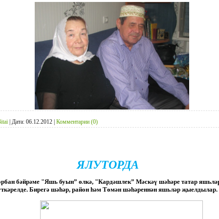
itai
|
Дата:
06.12.2012
|
Комментарии (0)
ЯЛУТОРДА
орбан бәйрәме "Яшь буын” өлкә, "Кардәшлек” Мәскәү шәһәре татар яшьл
үткәрелде. Бирегә шәһәр, район һәм Төмән шәһәреннән яшьләр җыелдылар.