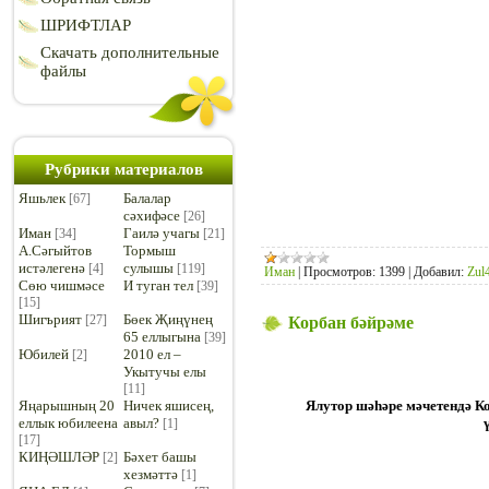
ШРИФТЛАР
Скачать дополнительные
файлы
Рубрики материалов
Яшьлек
Балалар
[67]
сәхифәсе
[26]
Иман
Гаилә учагы
[34]
[21]
А.Сәгыйтов
Тормыш
истәлегенә
сулышы
[4]
[119]
Иман
|
Просмотров:
1399
|
Добавил:
Zul4
Сөю чишмәсе
И туган тел
[39]
[15]
Шигърият
Бөек Җиңүнең
[27]
Корбан бәйрәме
65 еллыгына
[39]
Юбилей
2010 ел –
[2]
Укытучы елы
[11]
Яңарышның 20
Ничек яшисең,
Ялутор шәһәре мәчетендә К
еллык юбилеена
авыл?
[1]
[17]
КИҢӘШЛӘР
Бәхет башы
[2]
хезмәттә
[1]