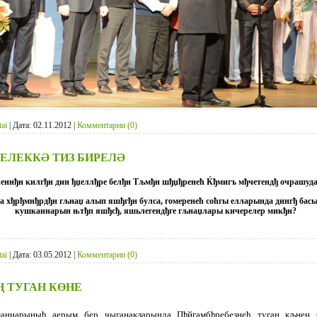
tai
|
Дата:
02.11.2012
|
Комментарии (0)
ЕЛЕККӘ ТИЗ БИРЕЛӘ
леннђн килгђн дин ђџеллђре белђн Тљмђн шђџђренећ Ќђмигъ мђчетендђ очрашуда
ка хђрђмнђрдђн гљнаџ алып яшђгђн булса, гомеренећ соћгы елларында дингђ бас
кушканнарын њтђп яшђсђ, яшьлегендђге гљнаџлары кичерелер микђн?
tai
|
Дата:
03.05.2012
|
Комментарии (0)
 ТУГАН КӨНЕ
маннарыныћ аерым бер чыганакларында Пђйгамбђребезнећ туган кљнен 