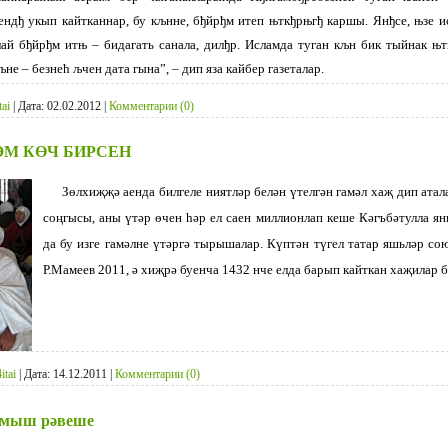
рендђ укып кайтканнар, бу кљнне, бђйрђм итеп њткђрњгђ каршы. Янђсе, њзе и
ай бђйрђм итњ – бидагать санала, дилђр. Исламда туган кљн бик тыйнак њ
кљне – безнећ љчен дата гына”, – дип яза кайбер газеталар.
tai
|
Дата:
02.02.2012
|
Комментарии (0)
ӘМ КӨЧ БИРСЕН
Зөлхиҗҗә аенда билгеле ниятләр белән үтелгән гамәл хаҗ дип атал
соңгысы, аны үтәр өчен һәр ел саен миллионлап кеше Кәгъбәтулла я
да бу изге гамәлне үтәргә тырышалар. Күптән түгел татар яшьләр с
Р.Мамеев 2011, ә хиҗрә буенча 1432 нче елда барып кайткан хаҗилар
itai
|
Дата:
14.12.2011
|
Комментарии (0)
ормыш рәвеше