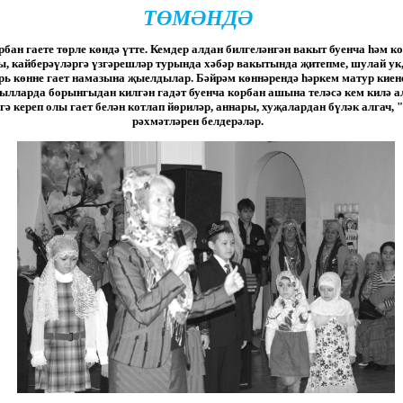
ТӨМӘНДӘ
бан гаете төрле көндә үтте. Кемдер алдан билгеләнгән вакыт буенча һәм 
ы, кайберәүләргә үзгәрешләр турында хәбәр вакытында җитепме, шулай ук
брь көнне гает намазына җыелдылар. Бәйрәм көннәрендә һәркем матур киен
лларда борынгыдан килгән гадәт буенча корбан ашына теләсә кем килә а
ә кереп олы гает белән котлап йөриләр, аннары, хуҗалардан бүләк алгач, 
рәхмәтләрен белдерәләр.