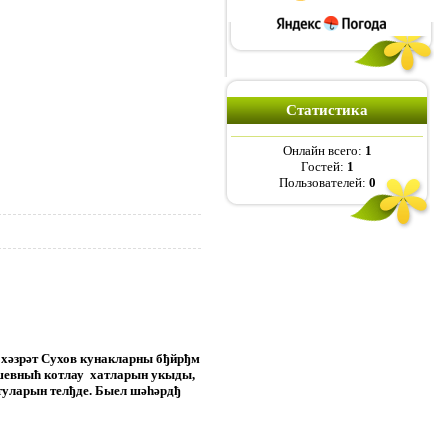
Cтатистика
Онлайн всего:
1
Гостей:
1
Пользователей:
0
 хәзрәт Сухов кунакларны бђйрђм
шевныћ котлау
хатларын укыды,
йтуларын телђде. Быел шәһәрдђ