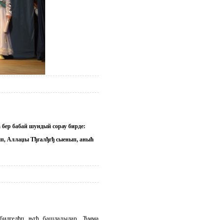
 бер бабай шундый сорау бирде:
ып, Аллаџы Тђгалђгђ сыенып, аныћ
билгелђп њтђ башладылар. Ђмма