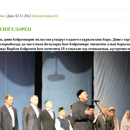
itai
|
Дата:
02.11.2012
|
Комментарии (0)
 ИЗГЕЛӘРЕН
, дини бәйрәмнәрне ихластан үткәрүе елдан-ел күркәмләнә бара. Дингә т
лларыбызда да мөселман йолалары һәм бәйрәмнәре тиешенчә алып барыла.
дә Корбан бәйрәмен һәм мәчетнең 10 еллыгын зур оешканлык, күтәренкелек