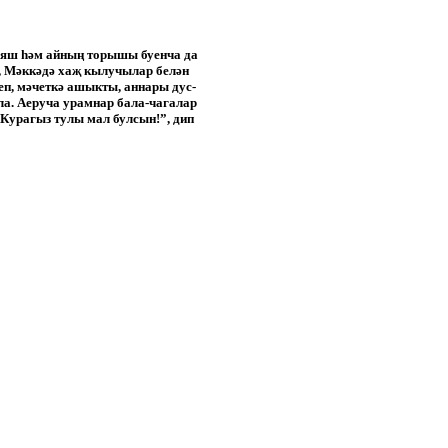
кояш һәм айның торышы буенча да
, Мәккәдә хаҗ кылучылар белән
еп, мәчеткә ашыкты, аннары дус-
ла. Аеруча урамнар бала-чагалар
"Курагыз тулы мал булсын!”, дип