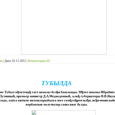
tai
|
Дата:
02.11.2012
|
Комментарии (0)
ТУБЫЛДА
ђме Тубыл мђчетендђ гает намазы белђн башланды. Мђчет имамы Ибраһим
В.Путинныћ, премьер министр Д.А.Медведевныћ, љлкђ губернаторы В.В.Яку
өйләде, хаќга китњче якташларыбызга изге гамђллђрен њтђп, исђн-имин ка
корбанлык чалучылар саны књп
булды.