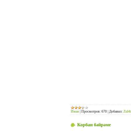
Иман
|
Просмотров:
670
|
Добавил:
Zul4i
Корбан бәйрәме