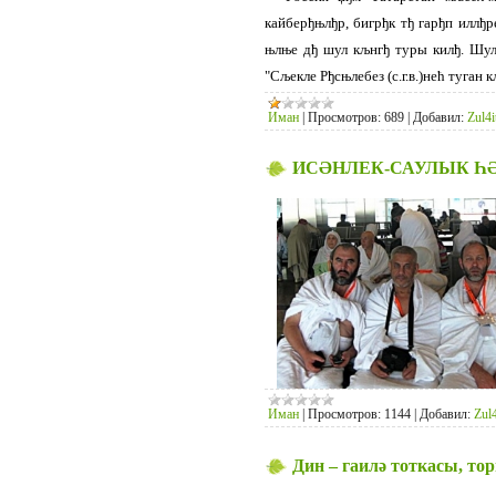
кайберђњлђр, бигрђк тђ гарђп иллђ
њлње дђ шул кљнгђ туры килђ. Шул
"Сљекле Рђсњлебез (с.г.в.)нећ туган 
Иман
|
Просмотров:
689
|
Добавил:
Zul4i
ИСӘНЛЕК-САУЛЫК Һ
Иман
|
Просмотров:
1144
|
Добавил:
Zul4
Дин – гаилә тоткасы, т