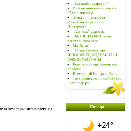
"Ватаным татарстан"
Информационное агенство
"Татар-информ"
Электронная газета
Республики Татарстан
"Интертат"
"Азатлык" радиосы
«БЕЗНЕҢ ГӘҖИТ»нең
электрон версиясе
Матбугат
"Татарстан яшьләре"
ЯШЬЛӘРНЕҢ ИҖТИМАГЫЙ-
СӘЯСИ ГАЗЕТАСЫ
Конгресс татар Тюменской
области
Всемирный Конгресс Татар
Татарский всемирный сервер
"Татарлар.ру"
Погода
әре оешмалары җитәкчелегендә