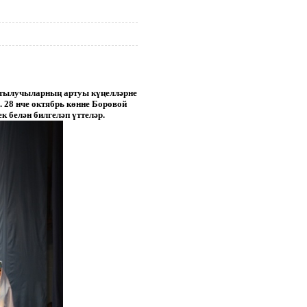
артылучыларның артуы күңелләрне
 28 нче октябрь көнне Боровой
 белән билгеләп үттеләр.