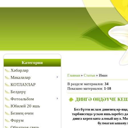
Категории
Хәбәрләр
Главная
»
Статьи
» Иман
Мәкаләләр
В разделе материалов
:
34
КОТЛАУЛАР
Показано материалов
:
1-10
Белдерү
Фотоальбом
ДИНГӘ ӨНДӘҮЧЕ КЕШ
Юбилей 20 яшь
Без бүген ислам диненең өр-яң
Безнең өчен
тәрбиясендә үскән яшьләребез дә
дингә кереп китә алмый шул. Мо
Форум
булмаган ышанула
Обратная связь