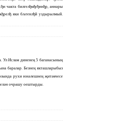
сђн чакта билгелђмђгђннђр, аннары
ткђрелђ яки бљтенлђй уздырылмый.
а. Ул Ислам диненең 5 баганасының
нына баралар. Безнең якташларыбыз
оюзында рухи юнәлешнең җитәкчесе
 белән очрашу оештырды.