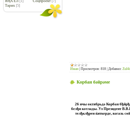
ЯҢА ЕЛ
Соцпроект
[1]
[7]
Тарих
[5]
Иман
|
Просмотров:
818
|
Добавил:
Zul4i
Корбан бәйрәме
26 нчы октябрьдә Корбан бђйр
белђн котлады. Ул Президент В.
телђклђрен ќиткерде, вәгазь с