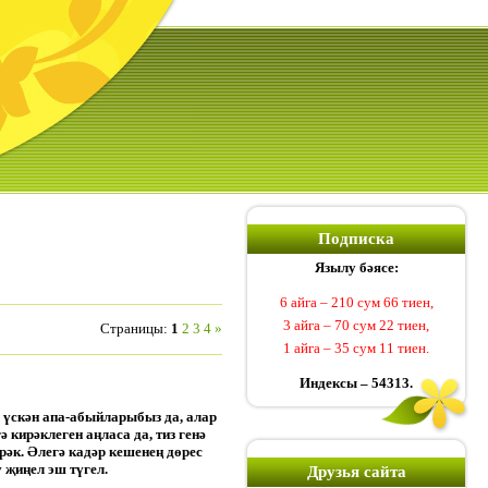
Подписка
Язылу бәясе:
6 айга – 210 сум 66 тиен,
3 айга – 70 сум 22 тиен,
Страницы
:
1
2
3
4
»
1 айга – 35 сум 11 тиен.
Индексы – 54313.
 үскән апа-абыйларыбыз да, алар
кирәклеген аңласа да, тиз генә
рәк. Әлегә кадәр кешенең дөрес
 җиңел эш түгел.
Друзья сайта