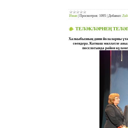
Иман
|
Просмотров:
1095
|
Добавил:
Zul4
ТЕЛӘКЛӘРНЕҢ ТЕЛӘП
Халкыбызның дини йолаларны үтәп
сөендерә. Катнаш милләтле авы
поселогында район күләмен