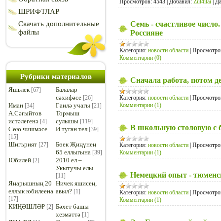
Просмотров:
4543
|
Добавил:
Zul4itai
|
Да
ШРИФТЛАР
Скачать дополнительные
Семь - счастливое числ
файлы
Россияне
Категория:
новости области
|
Просмотро
Комментарии (0)
Рубрики материалов
Сначала работа, потом д
Яшьлек
Балалар
[67]
сәхифәсе
[26]
Категория:
новости области
|
Просмотро
Иман
Гаилә учагы
Комментарии (1)
[34]
[21]
А.Сәгыйтов
Тормыш
истәлегенә
сулышы
[4]
[119]
В школьную столовую с 
Сөю чишмәсе
И туган тел
[39]
[15]
Шигърият
Бөек Җиңүнең
[27]
Категория:
новости области
|
Просмотро
65 еллыгына
[39]
Комментарии (1)
Юбилей
2010 ел –
[2]
Укытучы елы
Немецкий опыт - тюменс
[11]
Яңарышның 20
Ничек яшисең,
еллык юбилеена
авыл?
[1]
Категория:
новости области
|
Просмотро
[17]
Комментарии (1)
КИҢӘШЛӘР
Бәхет башы
[2]
хезмәттә
[1]