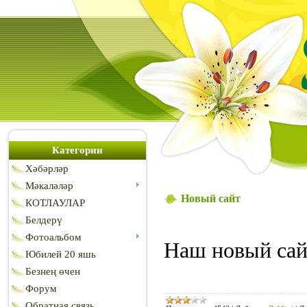
Категории
Хәбәрләр
Мәкаләләр
Новый сайт
КОТЛАУЛАР
Белдерү
Фотоальбом
Наш новый са
Юбилей 20 яшь
Безнең өчен
Форум
Обратная связь