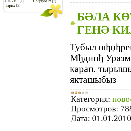
ЯҢА ЕЛ
Соцпроект
[1]
[7]
Тарих
[5]
БӘЛА К
ГЕНӘ КИ
Тубыл шђџђре
Мђдинђ Уразм
карап, тырыш
якташыбыз
Категория:
ново
Просмотров:
78
Дата:
01.01.201