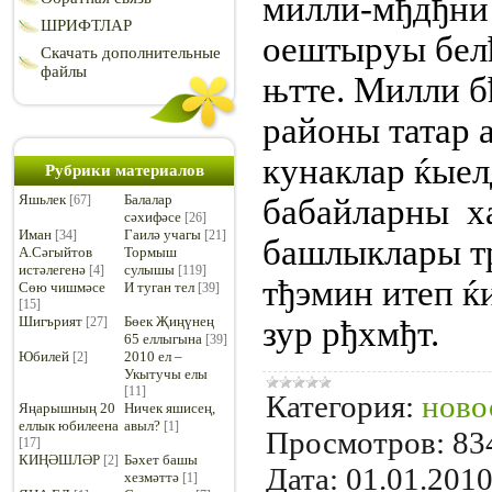
милли-мђдђни
ШРИФТЛАР
оештыруы бел
Скачать дополнительные
файлы
њтте. Милли 
районы татар
кунаклар ќыел
Рубрики материалов
Яшьлек
Балалар
бабайларны х
[67]
сәхифәсе
[26]
Иман
Гаилә учагы
[34]
[21]
башлыклары т
А.Сәгыйтов
Тормыш
истәлегенә
сулышы
[4]
[119]
тђэмин итеп ќ
Сөю чишмәсе
И туган тел
[39]
[15]
Шигърият
Бөек Җиңүнең
зур рђхмђт.
[27]
65 еллыгына
[39]
Юбилей
2010 ел –
[2]
Укытучы елы
[11]
Категория:
ново
Яңарышның 20
Ничек яшисең,
еллык юбилеена
авыл?
[1]
Просмотров:
83
[17]
КИҢӘШЛӘР
Бәхет башы
[2]
Дата:
01.01.201
хезмәттә
[1]