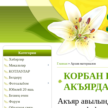
Категории
Хәбәрләр
Главная
»
Архив материалов
Мәкаләләр
КОТЛАУЛАР
КОРБАН
Белдерү
Фотоальбом
АКЪЯРД
Юбилей 20 яшь
Безнең өчен
Акъяр авылын
Форум
Обратная связь