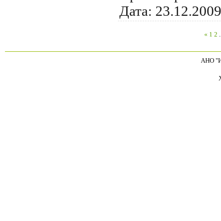
Дата:
23.12.200
«
1
2
.
АНО "