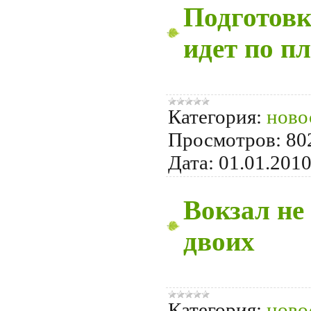
Подготовк
идет по п
Категория:
ново
Просмотров:
80
Дата:
01.01.201
Вокзал не
двоих
Категория:
ново