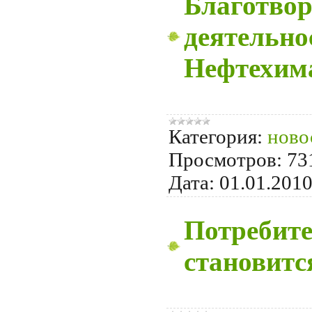
Благотво
деятельно
Нефтехим
Категория:
ново
Просмотров:
73
Дата:
01.01.201
Потребите
становитс