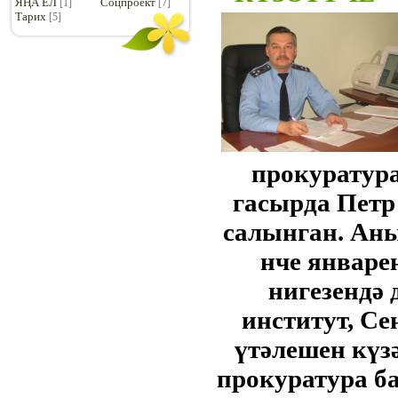
ЯҢА ЕЛ
Соцпроект
[1]
[7]
Тарих
[5]
прокуратура
гасырда Петр
салынган. Аны
нче январе
нигезендә
институт, С
үтәлешен күз
прокуратура б