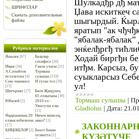
Шулкадђр дђ мат
ШРИФТЛАР
Џава искиткеч са
Скачать дополнительные
шыгырдый. Ќырл
файлы
яратып "ак чђчђ
"ябалак-ябалак”
энќелђргђ тићли
Рубрики материалов
Ходай биргђн бе
Яшьлек
Балалар
[67]
сәхифәсе
[26]
итђм. Карсыз, б
Иман
Гаилә учагы
[34]
[21]
А.Сәгыйтов
Тормыш
суыкларсыз Себе
истәлегенә
сулышы
[4]
[119]
Сөю чишмәсе
И туган тел
[39]
ул!
[15]
Шигърият
Бөек Җиңүнең
[27]
65 еллыгына
[39]
Тормыш сулышы
|
Пр
Юбилей
2010 ел –
[2]
Укытучы елы
Gladiolus
|
Дата:
21.0
[11]
Яңарышның 20
Ничек яшисең,
еллык юбилеена
авыл?
[1]
ЗАКОННАР
[17]
КИҢӘШЛӘР
Бәхет башы
[2]
КҮЗӘТҮЧЕ
хезмәттә
[1]