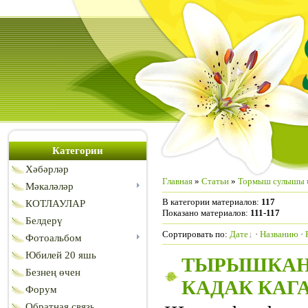
Категории
Хәбәрләр
Главная
»
Статьи
»
Тормыш сулышы
Мәкаләләр
В категории материалов
:
117
КОТЛАУЛАР
Показано материалов
:
111-117
Белдерү
Сортировать по
:
Дате
·
Названию
·
Фотоальбом
Юбилей 20 яшь
ТЫРЫШКАН 
Безнең өчен
КАДАК КАГ
Форум
Обратная связь