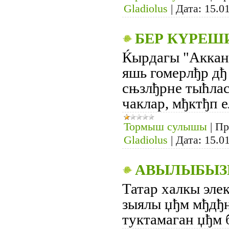
Gladiolus
|
Дата:
15.0
БЕР КҮРЕШ
Ќырдагы "Аккан 
яшь гомерлђр дђ
сњзлђрне тыћлас
чаклар, мђктђп 
Тормыш сулышы
|
Пр
Gladiolus
|
Дата:
15.0
АВЫЛЫБЫЗ
Татар халкы эле
зыялы џђм мђдђн
туктамаган џђм 