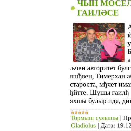
ЧЫН МӨСЕЛ
ГАИЛӘСЕ
А
Б
а
љчен авторитет бул
яшђвен, Тимерхан а
староста, мђчет им
ђйтте. Шушы гаилђ
яхшы булыр иде, ди
Тормыш сулышы
|
Пр
Gladiolus
|
Дата:
19.1