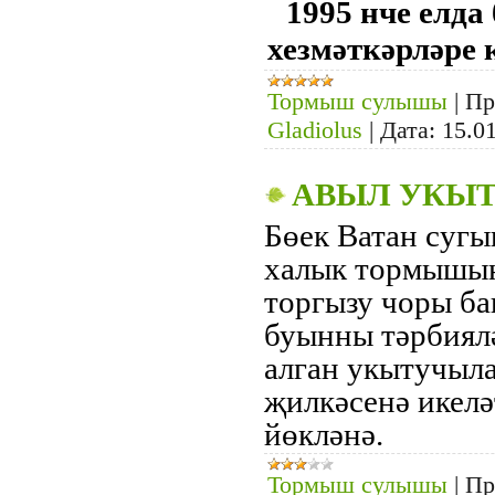
1995 нче елда
хезмәткәрләре 
Тормыш сулышы
|
Пр
Gladiolus
|
Дата:
15.0
АВЫЛ УКЫ
Бөек Ватан сугы
халык тормышын
торгызу чоры ба
буынны тәрбиял
алган укытучыла
җилкәсенә икел
йөкләнә.
Тормыш сулышы
|
Пр