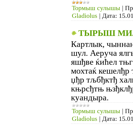
Тормыш сулышы
|
Пр
Gladiolus
|
Дата:
15.0
ТЫРЫШ МИ
Картлык, чыннан
шул. Аеруча ялг
яшђве ќићел тњг
мохтаќ кешелђр
џђр тљбђктђ хал
књрсђтњ њзђклђ
куандыра.
Тормыш сулышы
|
Пр
Gladiolus
|
Дата:
15.0